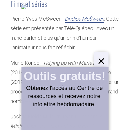
Films et séries
Pierre-Yves McSween :
L’indice Mc$ween
. Cette
série est présentée par Télé-Québec. Avec un
franc-parler et plus qu’un brin d’humour,
l’animateur nous fait réfléchir.
×
Marie Kondo :
Tidying up with Marie Kondo
(2019)
L’art du rangement avec Marie Kondo
Outils gratuits!
(2019) sur Netflix. Cette série a su déclencher un
Obtenez l'accès au Centre de
processus de désencombrement chez un grand
ressources et recevez notre
Ressources pour s’initier au
nombre de téléspectateurs.
infolettre hebdomadaire.
minimalisme
Joshua Fields Millburn, Ryan Nocodemus :
Par
Julie Charland
Minimalisme
Minimalism: a Documentary about the