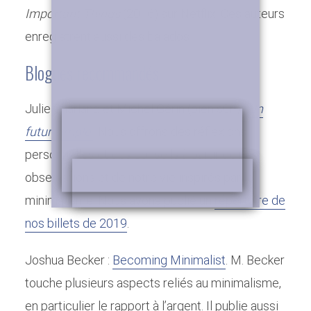
25 octobre 2019
4 min. de lecture
Important Things
(2016) sur Netflix. Ces auteurs
Ajoutez un commentaire
enregistrent aussi des balados.
Blogues recommandés
Julie Charland et Michel Gérin (bien sûr!) :
Un
futur simple
. Nous offrons des réflexions
personnelles et des conseils à partir de nos
observations et de notre vie inspirés par le
minimalisme. Nous avons publié un
répertoire de
nos billets de 2019
.
Joshua Becker :
Becoming Minimalist
. M. Becker
touche plusieurs aspects reliés au minimalisme,
en particulier le rapport à l’argent. Il publie aussi