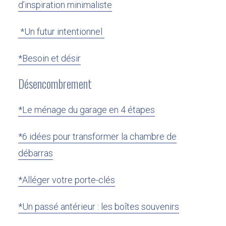
d’inspiration minimaliste
*Un futur intentionnel
*Besoin et désir
Désencombrement
*Le ménage du garage en 4 étapes
*6 idées pour transformer la chambre de
débarras
Répertoire des publications de 2025
*Alléger votre porte-clés
Par
Julie Charland
Minimalisme
27 décembre 2025
6 min. de lecture
*Un passé antérieur : les boîtes souvenirs
2 commentaires