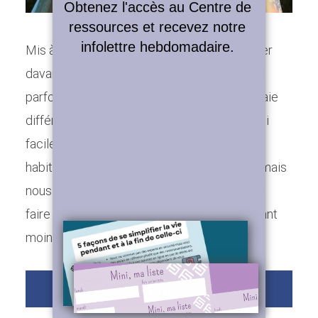
Obtenez l'accès au Centre de
ressources et recevez notre
infolettre hebdomadaire.
Mis à jour le 19 juin 2026 Vous aimeriez aider
Un futur simple
davantage la planète, mais pensez que c’est
parfois beaucoup d’efforts pour faire une vraie
différence? Pas avec nos 10 idées antigaspi
faciles. Nous améliorons, comme vous, nos
habitudes. L’idéal serait d’être zéro déchet, mais
nous avons encore un bon bout de chemin à
faire avant d’y arriver. Cependant, en gaspillant
moins, nous réduisons...
suite...