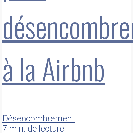
désencombre
à la Airbnb
Désencombrement
7 min. de lecture