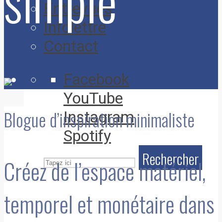
simple
Entrevues
Infolettre
Contact
Facebook
YouTube
Blogue d’inspiration minimaliste
Instagram
Spotify
Rechercher
Créez de l’espace matériel,
temporel et monétaire dans