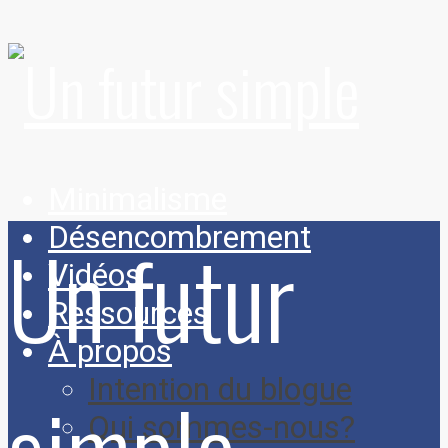
Minimalisme
Désencombrement
Un futur
Vidéos
Ressources
À propos
Intention du blogue
Qui sommes-nous?