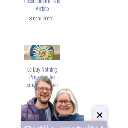
désencombrer à la
Airbnb
13 mai 2026
Le Buy Nothing
Project et les
sites de dons en
ligne
16 avril 2026
×