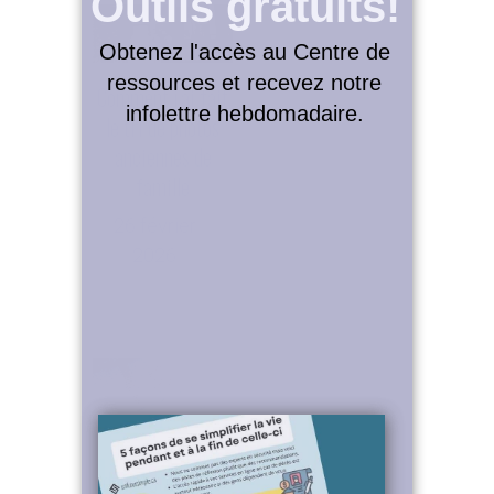
Outils gratuits!
Obtenez l'accès au Centre de
ressources et recevez notre
Comment j’ai fait
infolettre hebdomadaire.
le tri de photos
anciennes de
famille
26 février
2026
Un peu d’ordre
dans l’armoire à