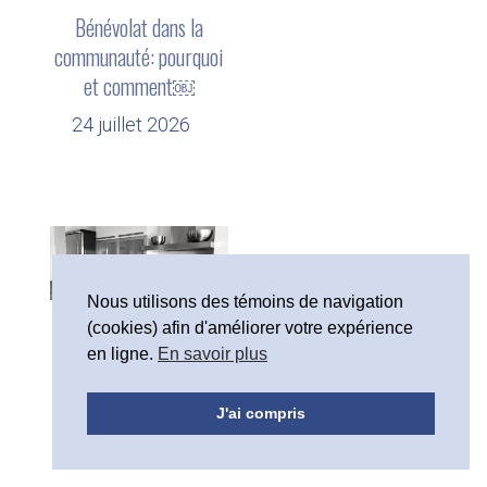
Bénévolat dans la
communauté: pourquoi
et comment￼
24 juillet 2026
Nous utilisons des témoins de navigation
5 conseils pour
(cookies) afin d'améliorer votre expérience
en ligne.
En savoir plus
désencombrer à la
Airbnb
J'ai compris
13 mai 2026