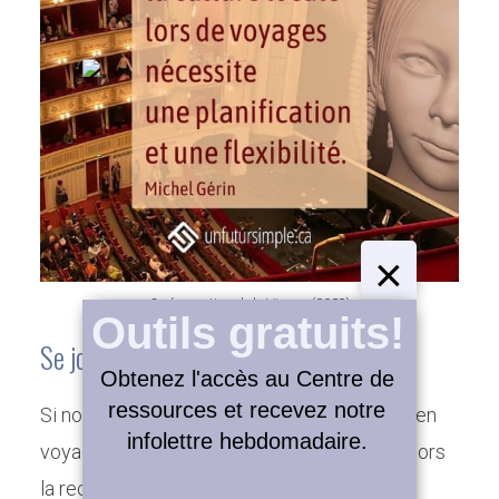
×
Opéra national de Vienne (2023)
Outils gratuits!
Se joindre aux gens de la place
Obtenez l'accès au Centre de
ressources et recevez notre
Les attraits des sorties culturelles en
Si notre objectif pour les sorties culturelles en
infolettre hebdomadaire.
voyage
voyage est de « faire comme les locaux », alors
la recherche sera un peu différente.