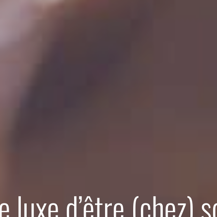
e luxe d’être (chez) s