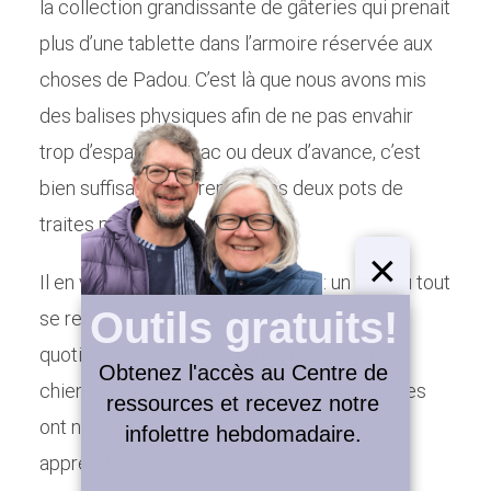
la collection grandissante de gâteries qui prenait
plus d’une tablette dans l’armoire réservée aux
choses de Padou. C’est là que nous avons mis
des balises physiques afin de ne pas envahir
trop d’espace. Un sac ou deux d’avance, c’est
bien suffisant pour remplir les deux pots de
traites pour Padou.
×
Il en va de même pour ses jouets : un bac où tout
Outils gratuits!
se retrouve et où l’on remet les jouets
quotidiennement. Dans un monde parfait, le
Obtenez l'accès au Centre de
Animaux de compagnie et
chien le ferait lui-même mais bon, ses maîtres
ressources et recevez notre
minimalisme: est-ce possible de faire
ont négligé cet aspect de son dressage. On
infolettre hebdomadaire.
bon ménage?
apprend vite que certains types de jouets