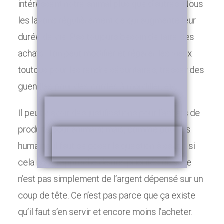
intéressent notre animal plus que d’autres. Nous
Par
Julie Charland
Minimalisme
,
Vidéos
les lavons régulièrement ce qui augmente leur
18 mars 2022
7 min. de lecture
durée de vie. Pas toujours besoin de faire des
9 commentaires
achats : l’on peut modifier et réparer les vieux
toutous pour les rendre sécuritaires, tresser des
guenilles pour des cordes à mordiller, etc.
Il peut y avoir des justifications pour l’achats de
produits pour animaux mais, comme pour les
humains, il faut se poser la question à savoir si
cela nous rapproche de nos priorités ou si ce
n’est pas simplement de l’argent dépensé sur un
coup de tête. Ce n’est pas parce que ça existe
qu’il faut s’en servir et encore moins l’acheter.