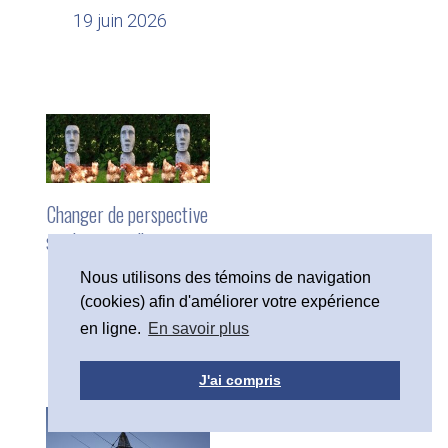
19 juin 2026
Changer de perspective
sur le temps, l’espace et
l’argent
Nous utilisons des témoins de navigation
29 mai 2026
(cookies) afin d'améliorer votre expérience
en ligne.
En savoir plus
J'ai compris