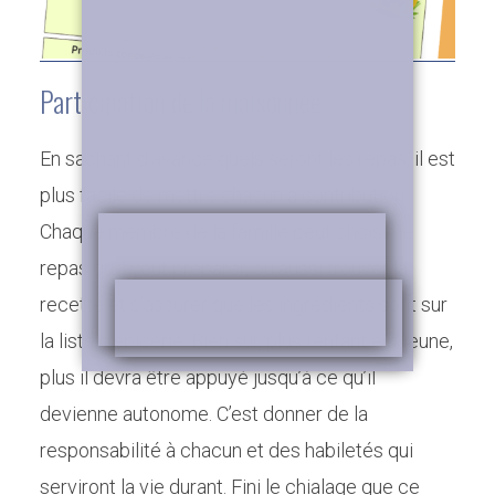
Par
Julie Charland
Minimalisme
28 mai 2021
8 min. de lecture
3 commentaires
Participation de la maisonnée
En sachant d’avance quels seront les repas, il est
plus facile de mettre chacun à contribution.
Chaque membre de la famille peut choisir le
repas qu’il veut préparer, ou aussi trouver la
recette et s’assurer que les ingrédients sont sur
la liste d’épicerie. Bien sûr, plus l’enfant est jeune,
plus il devra être appuyé jusqu’à ce qu’il
devienne autonome. C’est donner de la
responsabilité à chacun et des habiletés qui
serviront la vie durant. Fini le chialage que ce