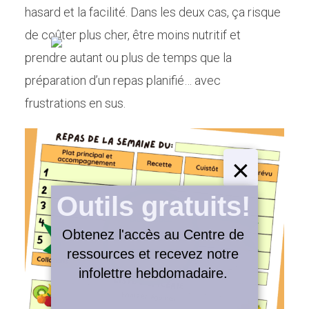
hasard et la facilité. Dans les deux cas, ça risque
de coûter plus cher, être moins nutritif et
prendre autant ou plus de temps que la
préparation d’un repas planifié… avec
frustrations en sus.
×
Outils gratuits!
Obtenez l'accès au Centre de
ressources et recevez notre
Planifier les repas de la semaine:
infolettre hebdomadaire.
économie et santé