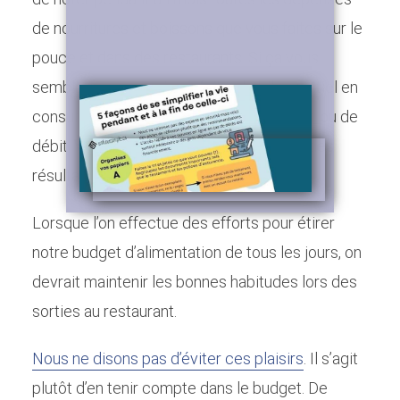
de nourritures et boissons que vous faites sur le
pouce et dans des restaurants. Si ça vous
semble trop compliqué, faites le bilan partiel en
consultant vos relevés de carte de crédit ou de
débit. Vous serez probablement étonné des
résultats. Surtout, soyez honnête.
Lorsque l’on effectue des efforts pour étirer
notre budget d’alimentation de tous les jours, on
devrait maintenir les bonnes habitudes lors des
sorties au restaurant.
Nous ne disons pas d’éviter ces plaisirs
. Il s’agit
plutôt d’en tenir compte dans le budget. De