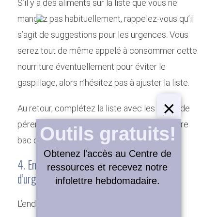
S’il y a des aliments sur la liste que vous ne
mangez pas habituellement, rappelez-vous qu’il
s’agit de suggestions pour les urgences. Vous
serez tout de même appelé à consommer cette
nourriture éventuellement pour éviter le
gaspillage, alors n’hésitez pas à ajuster la liste.
×
Au retour, complétez la liste avec les dates de
péremption et mettez les aliments dans votre
Outils gratuits!
bac de réserve d’urgence.
Obtenez l'accès au Centre de
4. Entreposer la réserve de nourriture
ressources et recevez notre
Assembler et gérer une réserve de
d’urgence:
infolettre hebdomadaire.
nourriture d’urgence
L’endroit idéal pour entreposer votre bac de
Par
Julie Charland
Minimalisme