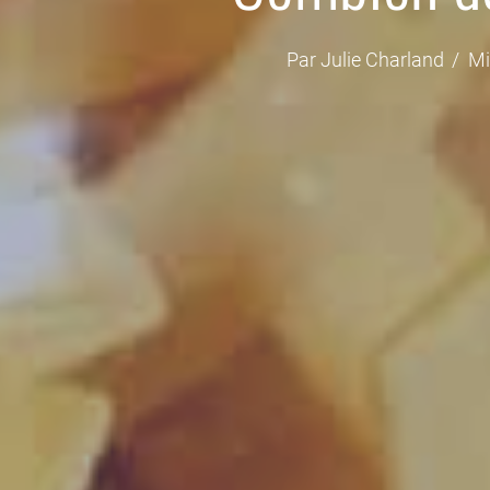
Par
Julie Charland
Mi