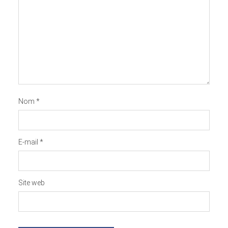
27 août 2021
4 min. de lecture
9 commentaires
Nom
*
E-mail
*
Site web