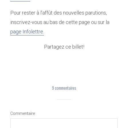
Pour rester à l’affût des nouvelles parutions,
inscrivez-vous au bas de cette page ou sur la
page Infolettre.
Partagez ce billet!
9 commentaires
Entrez! La première impression de
votre demeure
Commentaire
Par
Julie Charland
Désencombrement